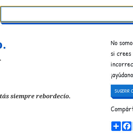
.
No somos
si crees
.
incorrec
¡ayúdano
SUGERIR 
stás siempre rebordecío.
Compárt
Share