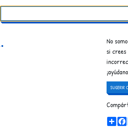
.
No somos
si crees
incorrec
¡ayúdano
SUGERIR 
Compárt
Share